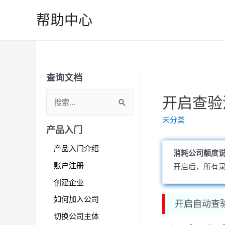
跳
帮助中心
至
内
容
查询文档
S
开启查验
e
未分类
a
产品入门
r
产品入门介绍
消耗公司额度
c
账户注册
开启后，所有
h
创建企业
f
如何加入公司
o
开启自动查
r
切换公司主体