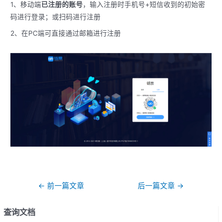
1、移动端
已注册的账号
，输入注册时手机号+短信收到的初始密
码进行登录；或扫码进行注册
2、在PC端可直接通过邮箱进行注册
文
←
前一篇文章
后一篇文章
→
章
导
查询文档
航