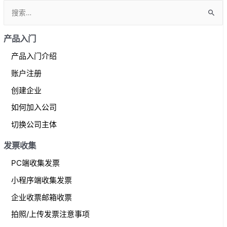
S
e
a
产品入门
r
产品入门介绍
c
账户注册
h
f
创建企业
o
如何加入公司
r
切换公司主体
:
发票收集
PC端收集发票
小程序端收集发票
企业收票邮箱收票
拍照/上传发票注意事项