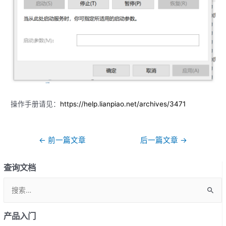
操作手册请见：
https://help.lianpiao.net/archives/3471
文
←
前一篇文章
后一篇文章
→
章
导
查询文档
航
S
e
a
产品入门
r