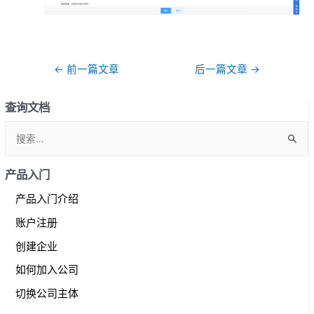
文
←
前一篇文章
后一篇文章
→
章
导
查询文档
航
S
e
a
产品入门
r
产品入门介绍
c
账户注册
h
f
创建企业
o
如何加入公司
r
切换公司主体
: