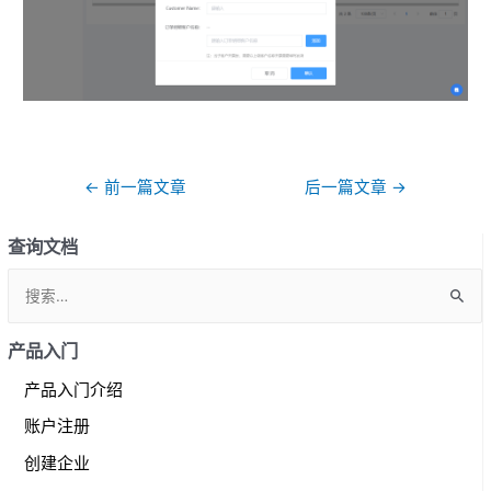
文
←
前一篇文章
后一篇文章
→
章
导
查询文档
航
S
e
a
产品入门
r
产品入门介绍
c
账户注册
h
f
创建企业
o