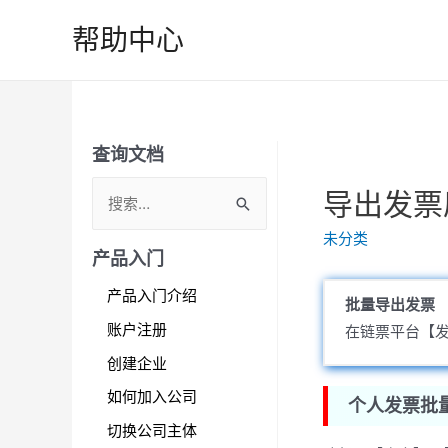
跳
帮助中心
至
内
容
查询文档
S
导出发票
e
未分类
a
产品入门
r
产品入门介绍
批量导出发票
c
账户注册
在链票平台【
h
创建企业
f
如何加入公司
o
个人发票批
r
切换公司主体