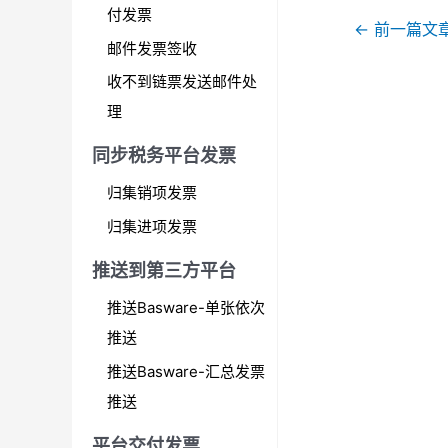
付发票
文
←
前一篇文
邮件发票签收
章
导
收不到链票发送邮件处
航
理
同步税务平台发票
归集销项发票
归集进项发票
推送到第三方平台
推送Basware-单张依次
推送
推送Basware-汇总发票
推送
平台交付发票