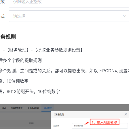
业务规则
】-【财务管理】-【提取业务参数规则设置】
建多个字段的提取规则
多个规则，之间是或的关系，都可以提取出来，如以下PODN可设置
段，10位纯数字
段，8612前缀开头，10位纯数字