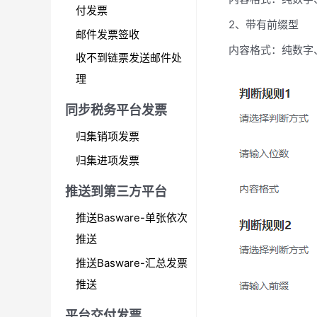
付发票
2、带有前缀型
邮件发票签收
内容格式：纯数字
收不到链票发送邮件处
理
同步税务平台发票
归集销项发票
归集进项发票
推送到第三方平台
推送Basware-单张依次
推送
推送Basware-汇总发票
推送
平台交付发票