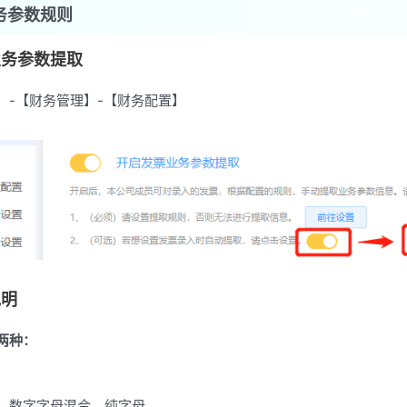
务参数规则
业务参数提取
】-【财务管理】-【财务配置】
说明
两种：
、数字字母混合、纯字母