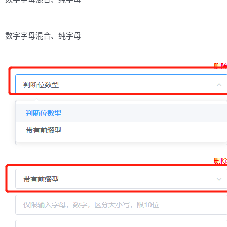
、数字字母混合、纯字母