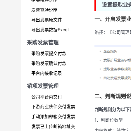
抬头校验说明
设置提取业
发票查验说明
一、开启发票
导出发票原文件
导出发票数据Excel
路径：【公司管理
采购发票管理
采购发票提交付款
采购发票确认付款
平台内接收记录
销项发票管理
二、判断规则
公司平台内交付
下游商业伙伴交付发票
判断规则分为以下
手动添加邮箱交付发票
1、判断位数型
发票已上传邮箱地址交
内容格式：纯数字