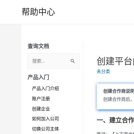
跳
帮助中心
至
内
容
查询文档
S
创建平台
e
未分类
a
产品入门
r
产品入门介绍
创建合作商说
c
账户注册
创建合作商后
h
创建企业
f
如何加入公司
一、建立合
o
r
切换公司主体