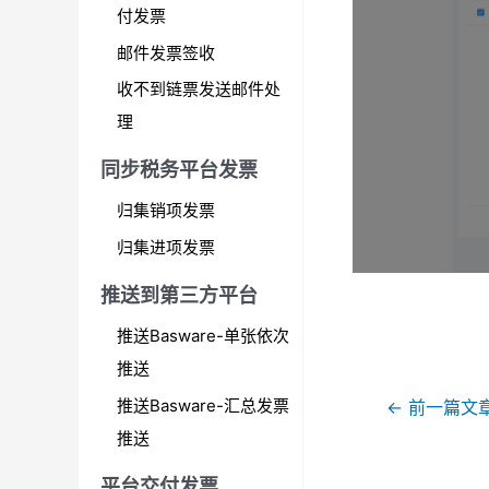
付发票
邮件发票签收
收不到链票发送邮件处
理
同步税务平台发票
归集销项发票
归集进项发票
推送到第三方平台
推送Basware-单张依次
推送
文
推送Basware-汇总发票
←
前一篇文
章
推送
导
平台交付发票