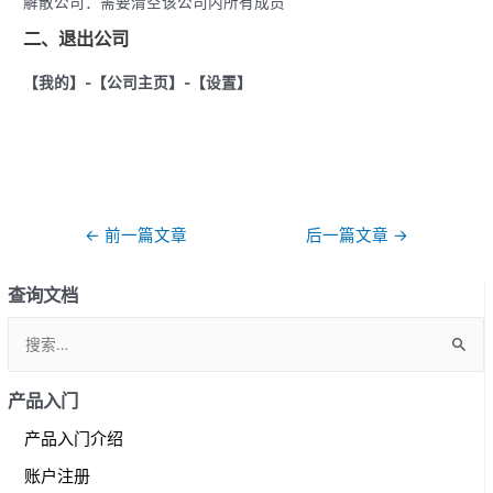
解散公司：需要清空该公司内所有成员
二、退出公司
【我的】-【公司主页】-【设置】
文
←
前一篇文章
后一篇文章
→
章
导
查询文档
航
S
e
a
产品入门
r
产品入门介绍
c
账户注册
h