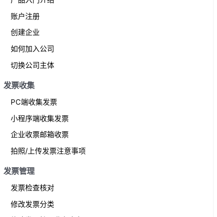
c
账户注册
h
f
创建企业
o
如何加入公司
r
切换公司主体
:
发票收集
PC端收集发票
小程序端收集发票
企业收票邮箱收票
拍照/上传发票注意事项
发票管理
发票检查核对
修改发票分类