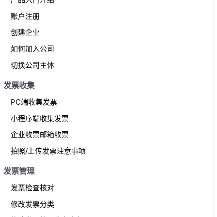
c
账户注册
h
f
创建企业
o
如何加入公司
r
切换公司主体
:
发票收集
PC端收集发票
小程序端收集发票
企业收票邮箱收票
拍照/上传发票注意事项
发票管理
发票检查核对
修改发票分类