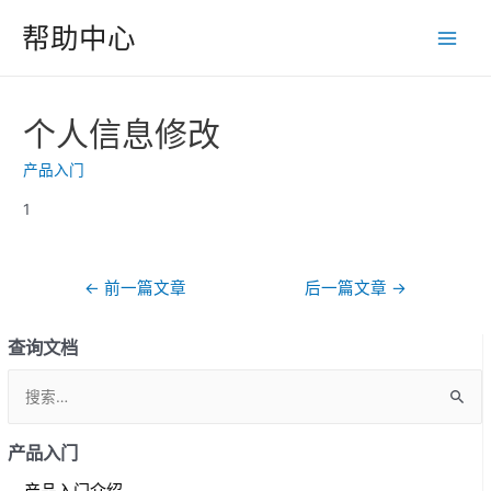
跳
帮助中心
至
Main
内
Men
容
个人信息修改
产品入门
1
文
←
前一篇文章
后一篇文章
→
章
导
查询文档
航
S
e
a
产品入门
r
产品入门介绍