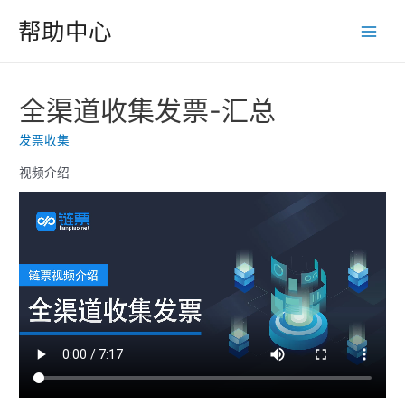
跳
帮助中心
至
Main
内
Men
容
全渠道收集发票-汇总
发票收集
视频介绍