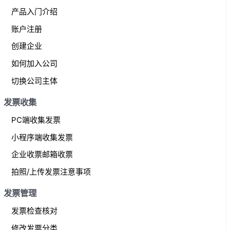
r
产品入门介绍
c
账户注册
h
f
创建企业
o
如何加入公司
r
切换公司主体
:
发票收集
PC端收集发票
小程序端收集发票
企业收票邮箱收票
拍照/上传发票注意事项
发票管理
发票检查核对
修改发票分类