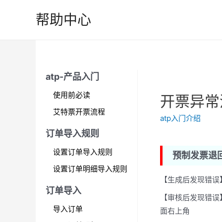
跳
帮助中心
至
内
容
atp-产品入门
使用前必读
开票异常
艾特票开票流程
atp入门介绍
订单导入规则
设置订单导入规则
预制发票退
设置订单明细导入规则
【生成后发现错误
订单导入
【审核后发现错误
导入订单
面右上角