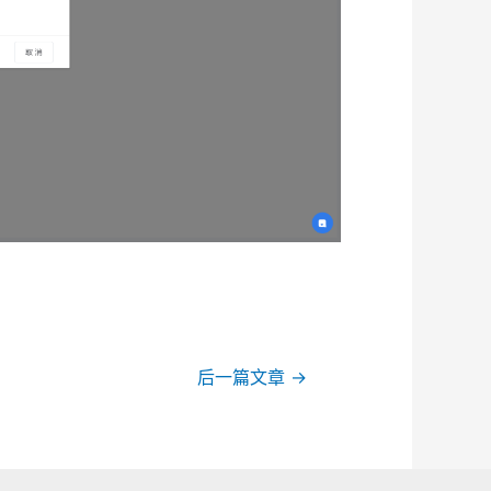
后一篇文章
→