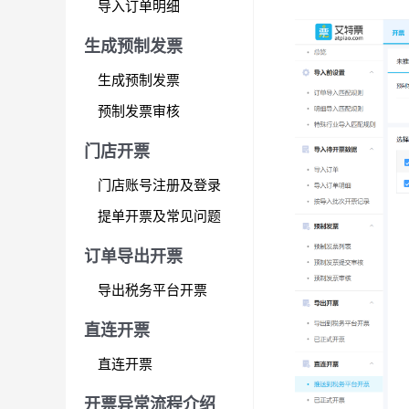
导入订单明细
生成预制发票
生成预制发票
预制发票审核
门店开票
门店账号注册及登录
提单开票及常见问题
订单导出开票
导出税务平台开票
直连开票
直连开票
开票异常流程介绍