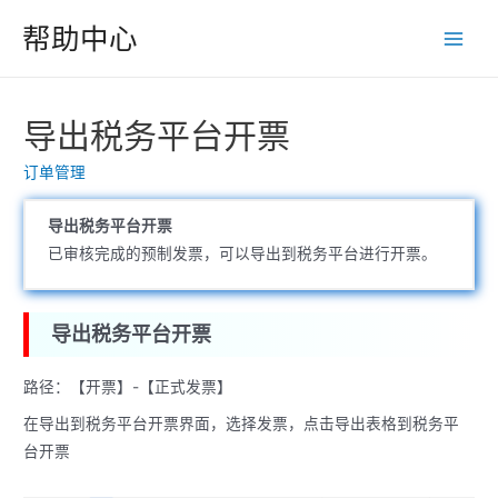
跳
帮助中心
至
Main
内
Men
容
导出税务平台开票
订单管理
导出税务平台开票
已审核完成的预制发票，可以导出到税务平台进行开票。
导出税务平台开票
路径：【开票】-【正式发票】
在导出到税务平台开票界面，选择发票，点击导出表格到税务平
台开票