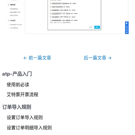
文
←
前一篇文章
后一篇文章
→
章
导
atp-产品入门
航
使用前必读
艾特票开票流程
订单导入规则
设置订单导入规则
设置订单明细导入规则