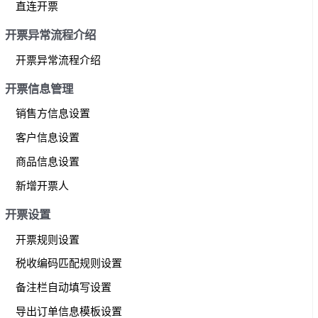
直连开票
开票异常流程介绍
开票异常流程介绍
开票信息管理
销售方信息设置
客户信息设置
商品信息设置
新增开票人
开票设置
开票规则设置
税收编码匹配规则设置
备注栏自动填写设置
导出订单信息模板设置