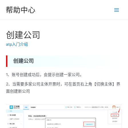
跳
帮助中心
至
Main
内
Men
容
创建公司
atp入门介绍
创建公司
1、账号创建成功后，会提示创建一家公司。
2、当需要多家公司主体开票时，可在首页右上角【切换主体】界
面创建新公司