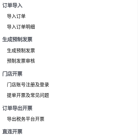
订单导入
导入订单
导入订单明细
生成预制发票
生成预制发票
预制发票审核
门店开票
门店账号注册及登录
提单开票及常见问题
订单导出开票
导出税务平台开票
直连开票